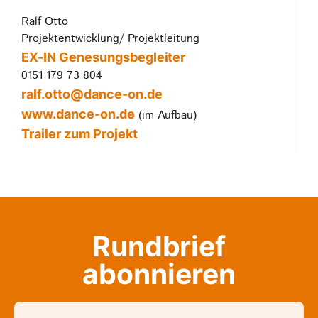
Ralf Otto
Projektentwicklung/ Projektleitung
EX-IN Genesungsbegleiter
0151 179 73 804
ralf.otto@dance-on.de
www.dance-on.de
(im Aufbau)
Trailer zum Projekt
Rundbrief
abonnieren